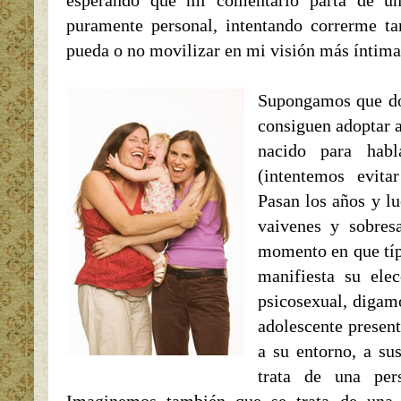
esperando que mi comentario parta de un
puramente personal, intentando correrme t
pueda o no movilizar en mi visión más íntima. 
Supongamos que do
consiguen adoptar 
nacido para habl
(intentemos evitar
Pasan los años y l
vaivenes y sobresa
momento en que típ
manifiesta su elec
psicosexual, digam
adolescente present
a su entorno, a su
trata de una pe