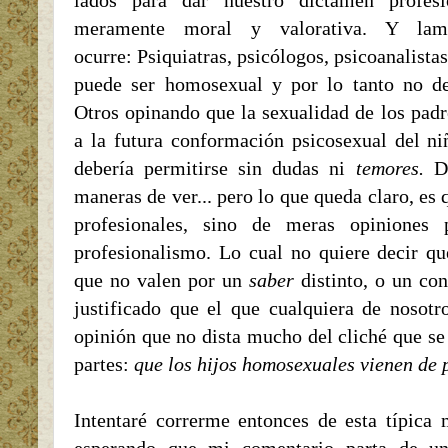
lados para dar nuestro dictamen profesi
meramente moral y valorativa. Y lam
ocurre:
Psiquiatras
, psicólogos, psicoanalistas
puede ser homosexual y por lo tanto no de
Otros opinando que la sexualidad de los padr
a la futura conformación psicosexual del ni
debería permitirse sin dudas ni
temores.
Di
maneras de ver... pero lo que queda claro, es 
profesionales, sino de meras opiniones p
profesionalismo. Lo cual no quiere decir que
que no valen por un
saber
distinto, o un co
justificado que el que cualquiera de nosotr
opinión que no dista mucho del cliché que se
partes:
que los hijos homosexuales vienen de p
Intentaré correrme entonces de esta típica