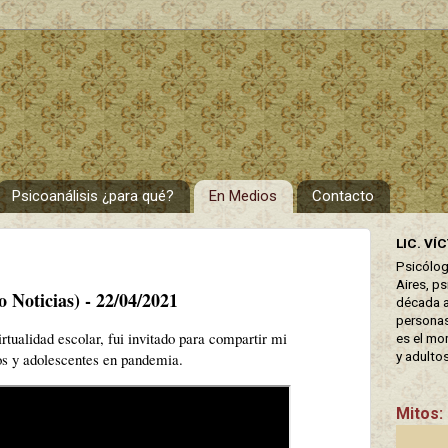
Psicoanálisis ¿para qué?
En Medios
Contacto
LIC. VÍ
Psicólog
Aires, p
Noticias) - 22/04/2021
década a
personas
rtualidad escolar, fui invitado para compartir mi
es el mo
y adulto
ños y adolescentes en pandemia.
Mitos: 