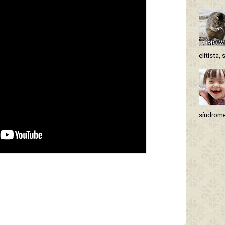
elitista, 
síndrome